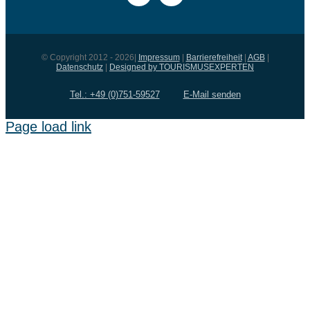
© Copyright 2012 - 2026|
Impressum
|
Barrierefreiheit
|
AGB
|
Datenschutz
|
Designed by TOURISMUSEXPERTEN
Tel.: +49 (0)751-59527
E-Mail senden
Page load link