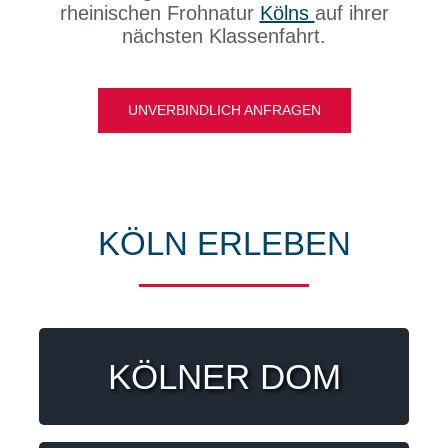
rheinischen Frohnatur
Kölns
auf ihrer
nächsten Klassenfahrt.
UNVERBINDLICH ANFRAGEN
KÖLN ERLEBEN
Kein anderes Wahrzeichen steht
KÖLNER DOM
mehr für die Stadt als der Dom. Mit
seinen 157 m Höhe ist er eine der
höchsten Kathedralen Deutschlands.