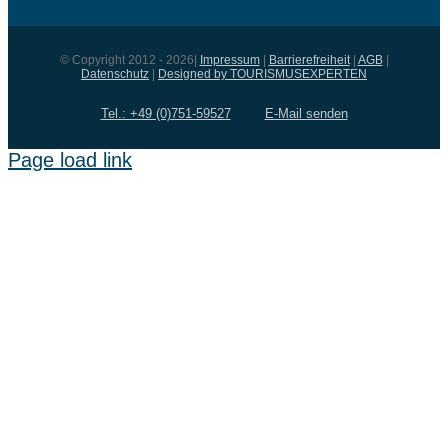
© Copyright 2012 - 2026|
Impressum
|
Barrierefreiheit
|
AGB
|
Datenschutz
|
Designed by TOURISMUSEXPERTEN
Tel.: +49 (0)751-59527
E-Mail senden
Page load link