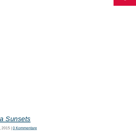
ia Sunsets
Danish Mode
, 2015
|
0 Kommentare
Februar 13th, 2015
|
0