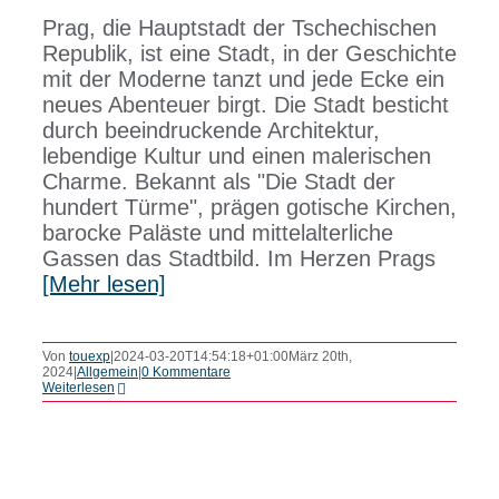
Prag, die Hauptstadt der Tschechischen
FERIENR
Republik, ist eine Stadt, in der Geschichte
mit der Moderne tanzt und jede Ecke ein
neues Abenteuer birgt. Die Stadt besticht
NACHHAL
durch beeindruckende Architektur,
lebendige Kultur und einen malerischen
Charme. Bekannt als "Die Stadt der
WISSENS
hundert Türme", prägen gotische Kirchen,
barocke Paläste und mittelalterliche
Gassen das Stadtbild. Im Herzen Prags
[Mehr lesen]
Von
touexp
|
2024-03-20T14:54:18+01:00
März 20th,
2024
|
Allgemein
|
0 Kommentare
Weiterlesen