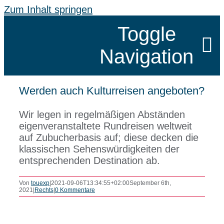
Zum Inhalt springen
Toggle
Navigation
Werden auch Kulturreisen angeboten?
SCHÖNHE
Wir legen in regelmäßigen Abständen
eigenveranstaltete Rundreisen weltweit
auf Zubucherbasis auf; diese decken die
KLASSEN
klassischen Sehenswürdigkeiten der
entsprechenden Destination ab.
SPRACHR
Von
touexp
|
2021-09-06T13:34:55+02:00
September 6th,
2021
|
Rechts
|
0 Kommentare
GRUPPEN